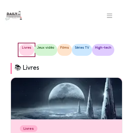
Passer
au
contenu
Livres
Jeux vidéo
Films
Séries TV
High-tech
📚 Livres
Livres