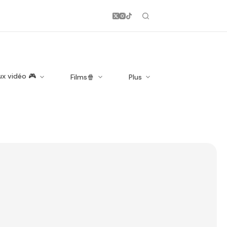
ux vidéo 🎮
Films🍿
Plus