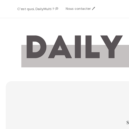
Passer
au
Nous contacter 🖊️
C’est quoi, DailyMulti ? 💭
contenu
S