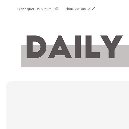
Passer
au
Nous contacter 🖊️
C’est quoi, DailyMulti ? 💭
contenu