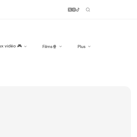
ux vidéo 🎮
Films🍿
Plus