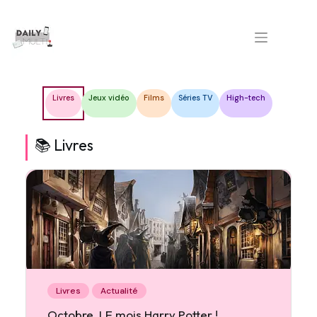
Passer
au
contenu
Livres
Jeux vidéo
Films
Séries TV
High-tech
📚 Livres
Livres
Actualité
Octobre, LE mois Harry Potter !