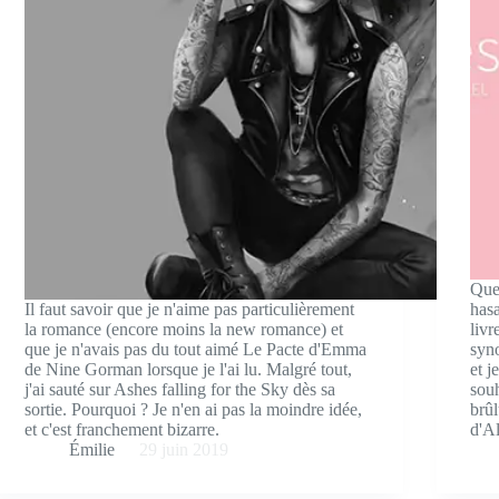
Quel
Il faut savoir que je n'aime pas particulièrement
hasa
la romance (encore moins la new romance) et
livr
que je n'avais pas du tout aimé Le Pacte d'Emma
syno
de Nine Gorman lorsque je l'ai lu. Malgré tout,
et j
j'ai sauté sur Ashes falling for the Sky dès sa
souh
sortie. Pourquoi ? Je n'en ai pas la moindre idée,
brûl
et c'est franchement bizarre.
d'Al
Émilie
29 juin 2019