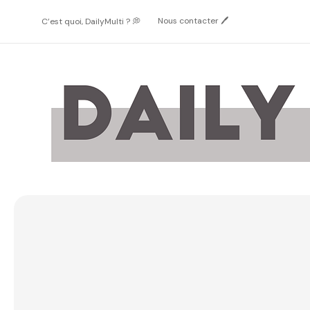
Passer
au
Nous contacter 🖊️
C’est quoi, DailyMulti ? 💭
contenu