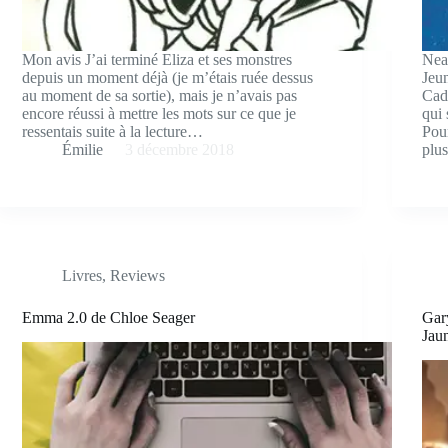
Mon avis J’ai terminé Eliza et ses monstres
Nea
depuis un moment déjà (je m’étais ruée dessus
Jeu
au moment de sa sortie), mais je n’avais pas
Cade
encore réussi à mettre les mots sur ce que je
qui 
ressentais suite à la lecture…
Pour
Émilie
3 décembre 2018
plu
Livres
,
Reviews
Emma 2.0 de Chloe Seager
Gar
Jau