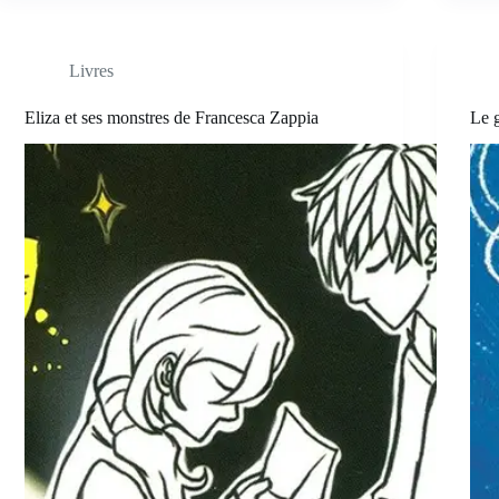
Livres
Eliza et ses monstres de Francesca Zappia
Le 