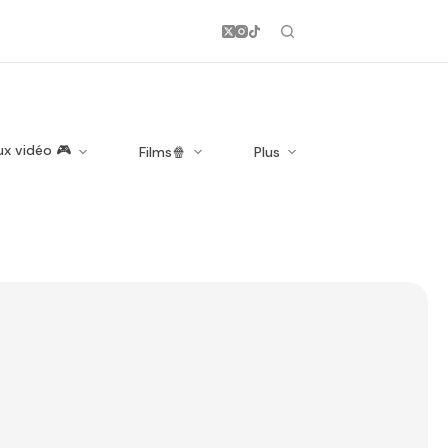
ux vidéo 🎮
Films🍿
Plus