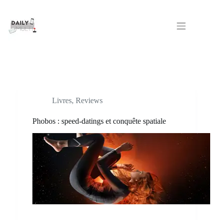
Passer
au
contenu
Livres
,
Reviews
Phobos : speed-datings et conquête spatiale