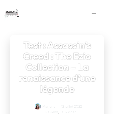
Passer
au
contenu
Test : Assassin’s
Creed : The Ezio
Collection – La
renaissance d’une
légende
Marjorie
12 juillet 2022
Reviews
,
Jeux vidéo