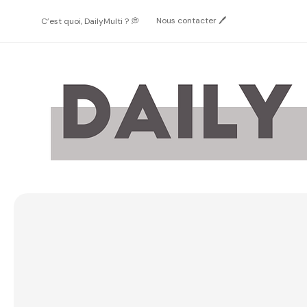
Passer
au
Nous contacter 🖊️
C’est quoi, DailyMulti ? 💭
contenu