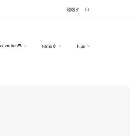
ux vidéo 🎮
Films🍿
Plus